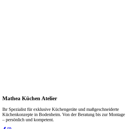
Anfrage stellen
In Showroom ansehen
Name *
E-Mail *
Telefon *
Produkt
Ihre Nachricht *
Ich stimme zu, dass meine Angaben zur Kontaktaufnahme und für
Rückfragen dauerhaft gespeichert werden. Die
Datenschutzerklärung
habe ich gelesen.
Mathea Küchen Atelier
Anfrage absenden
Ihr Spezialist für exklusive Küchengeräte und maßgeschneiderte
Küchenkonzepte in Bodenheim. Von der Beratung bis zur Montage
– persönlich und kompetent.