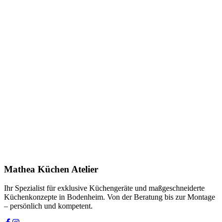
Anfrage stellen
In Showroom ansehen
Name *
E-Mail *
Telefon *
Produkt
Ihre Nachricht *
Ich stimme zu, dass meine Angaben zur Kontaktaufnahme und für
Rückfragen dauerhaft gespeichert werden. Die
Datenschutzerklärung
habe ich gelesen.
Mathea Küchen Atelier
Anfrage absenden
Ihr Spezialist für exklusive Küchengeräte und maßgeschneiderte
Küchenkonzepte in Bodenheim. Von der Beratung bis zur Montage
– persönlich und kompetent.