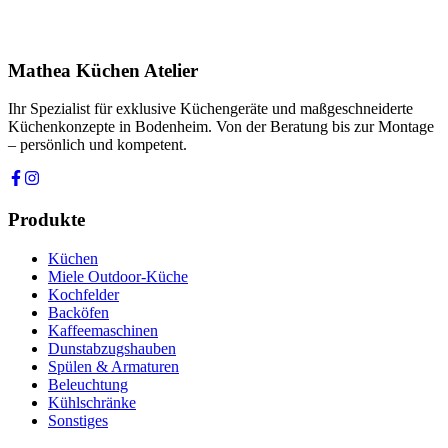
Ich stimme zu, dass meine Angaben zur Kontaktaufnahme und für
Rückfragen dauerhaft gespeichert werden. Die
Datenschutzerklärung
habe ich gelesen.
Mathea Küchen Atelier
Anfrage absenden
Ihr Spezialist für exklusive Küchengeräte und maßgeschneiderte
Küchenkonzepte in Bodenheim. Von der Beratung bis zur Montage
– persönlich und kompetent.
Produkte
Küchen
Miele Outdoor-Küche
Kochfelder
Backöfen
Kaffeemaschinen
Dunstabzugshauben
Spülen & Armaturen
Beleuchtung
Kühlschränke
Sonstiges