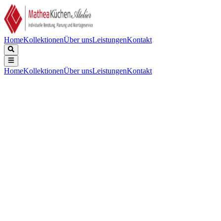
Home
Kollektionen
Über uns
Leistungen
Kontakt
Home
Kollektionen
Über uns
Leistungen
Kontakt
Beschreibung
Technische Daten
Downloads
Keine Beschreibung verfügbar.
Installation
:
Autarkes Kochfeld
Art des Kochfeldes
:
Strahlungsbeheizte Kochzonen