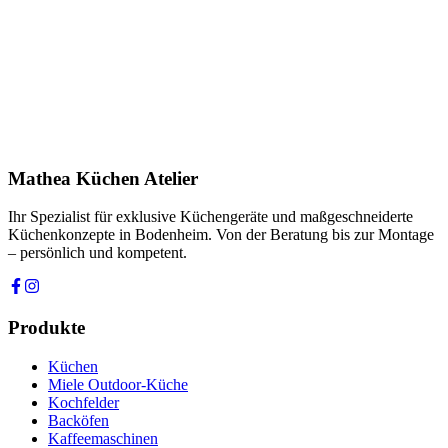
E-Mail *
Telefon *
Produkt
Ihre Nachricht *
Ich stimme zu, dass meine Angaben zur Kontaktaufnahme und für
Rückfragen dauerhaft gespeichert werden. Die
Datenschutzerklärung
habe ich gelesen.
Mathea Küchen Atelier
Anfrage absenden
Ihr Spezialist für exklusive Küchengeräte und maßgeschneiderte
Küchenkonzepte in Bodenheim. Von der Beratung bis zur Montage
– persönlich und kompetent.
Produkte
Küchen
Miele Outdoor-Küche
Kochfelder
Backöfen
Kaffeemaschinen