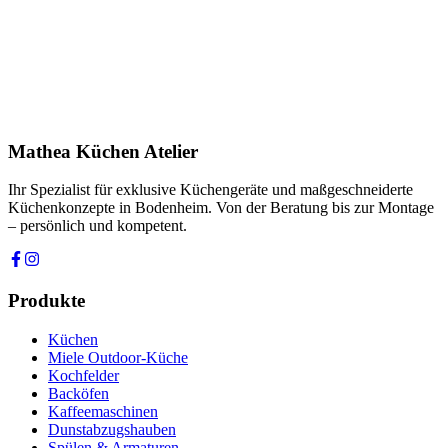
Telefon *
Produkt
Ihre Nachricht *
Ich stimme zu, dass meine Angaben zur Kontaktaufnahme und für
Rückfragen dauerhaft gespeichert werden. Die
Datenschutzerklärung
habe ich gelesen.
Mathea Küchen Atelier
Anfrage absenden
Ihr Spezialist für exklusive Küchengeräte und maßgeschneiderte
Küchenkonzepte in Bodenheim. Von der Beratung bis zur Montage
– persönlich und kompetent.
Produkte
Küchen
Miele Outdoor-Küche
Kochfelder
Backöfen
Kaffeemaschinen
Dunstabzugshauben
Spülen & Armaturen