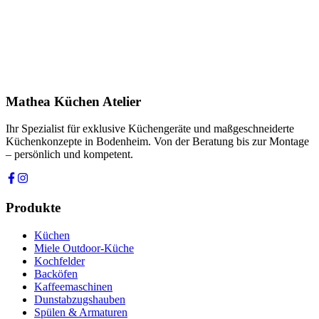
Produkt
Ihre Nachricht *
Ich stimme zu, dass meine Angaben zur Kontaktaufnahme und für
Rückfragen dauerhaft gespeichert werden. Die
Datenschutzerklärung
habe ich gelesen.
Mathea Küchen Atelier
Anfrage absenden
Ihr Spezialist für exklusive Küchengeräte und maßgeschneiderte
Küchenkonzepte in Bodenheim. Von der Beratung bis zur Montage
– persönlich und kompetent.
Produkte
Küchen
Miele Outdoor-Küche
Kochfelder
Backöfen
Kaffeemaschinen
Dunstabzugshauben
Spülen & Armaturen