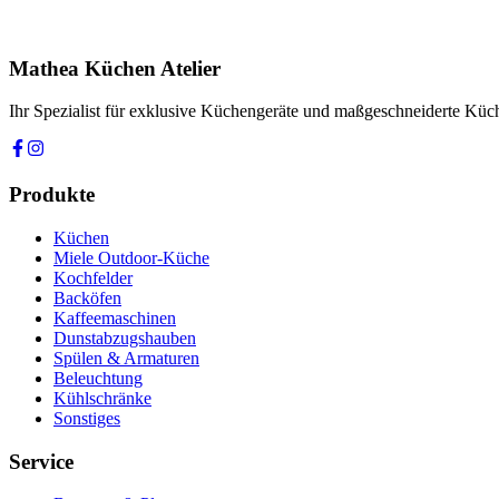
Ihre Nachricht *
Ich stimme zu, dass meine Angaben zur Kontaktaufnahme und für Rüc
Mathea Küchen Atelier
Anfrage absenden
Ihr Spezialist für exklusive Küchengeräte und maßgeschneiderte Kü
Produkte
Küchen
Miele Outdoor-Küche
Kochfelder
Backöfen
Kaffeemaschinen
Dunstabzugshauben
Spülen & Armaturen
Beleuchtung
Kühlschränke
Sonstiges
Service