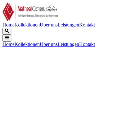
Home
Kollektionen
Über uns
Leistungen
Kontakt
Home
Kollektionen
Über uns
Leistungen
Kontakt
Beschreibung
Technische Daten
Downloads
Keine Beschreibung verfügbar.
Gerätebreite (mm)
:
576
Kochzonen
:
4
Flexible Zonen
:
Nein