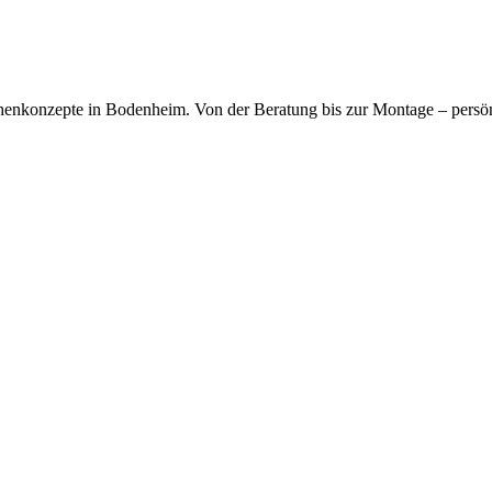
kfragen dauerhaft gespeichert werden. Die
Datenschutzerklärung
habe
chenkonzepte in Bodenheim. Von der Beratung bis zur Montage – persö