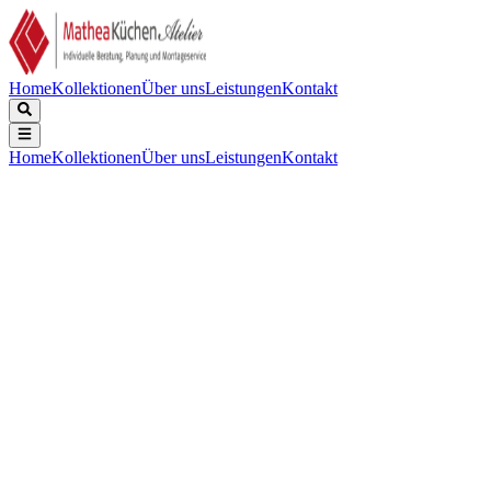
Home
Kollektionen
Über uns
Leistungen
Kontakt
Home
Kollektionen
Über uns
Leistungen
Kontakt
Beschreibung
Technische Daten
Downloads
Keine Beschreibung verfügbar.
Reinigung
:
Aqua-Reinigungsfunktion
Nettovolumen Backraum (L)
:
72