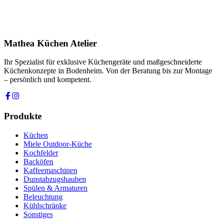
Ihre Nachricht *
Ich stimme zu, dass meine Angaben zur Kontaktaufnahme und für
Rückfragen dauerhaft gespeichert werden. Die
Datenschutzerklärung
habe ich gelesen.
Mathea Küchen Atelier
Anfrage absenden
Ihr Spezialist für exklusive Küchengeräte und maßgeschneiderte
Küchenkonzepte in Bodenheim. Von der Beratung bis zur Montage
– persönlich und kompetent.
Produkte
Küchen
Miele Outdoor-Küche
Kochfelder
Backöfen
Kaffeemaschinen
Dunstabzugshauben
Spülen & Armaturen
Beleuchtung
Kühlschränke
Sonstiges