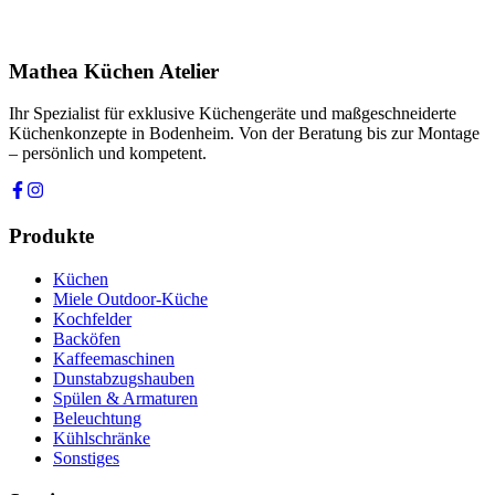
Ich stimme zu, dass meine Angaben zur Kontaktaufnahme und für
Rückfragen dauerhaft gespeichert werden. Die
Datenschutzerklärung
habe ich gelesen.
Mathea Küchen Atelier
Anfrage absenden
Ihr Spezialist für exklusive Küchengeräte und maßgeschneiderte
Küchenkonzepte in Bodenheim. Von der Beratung bis zur Montage
– persönlich und kompetent.
Produkte
Küchen
Miele Outdoor-Küche
Kochfelder
Backöfen
Kaffeemaschinen
Dunstabzugshauben
Spülen & Armaturen
Beleuchtung
Kühlschränke
Sonstiges