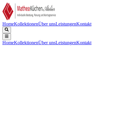
Home
Kollektionen
Über uns
Leistungen
Kontakt
Home
Kollektionen
Über uns
Leistungen
Kontakt
Beschreibung
Technische Daten
Downloads
Keine Beschreibung verfügbar.
Reinigung
:
Pyrolytische Selbstreinigung
Nettovolumen Backraum (L)
:
65