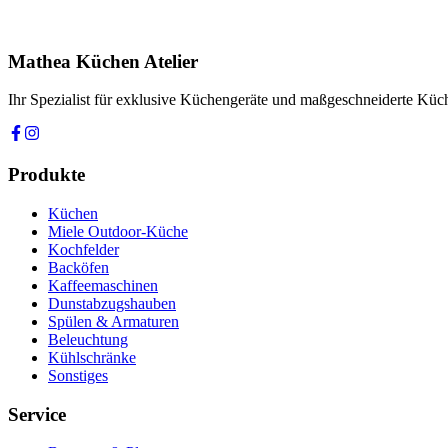
Ihre Nachricht *
Ich stimme zu, dass meine Angaben zur Kontaktaufnahme und für Rüc
Mathea Küchen Atelier
Anfrage absenden
Ihr Spezialist für exklusive Küchengeräte und maßgeschneiderte Kü
Produkte
Küchen
Miele Outdoor-Küche
Kochfelder
Backöfen
Kaffeemaschinen
Dunstabzugshauben
Spülen & Armaturen
Beleuchtung
Kühlschränke
Sonstiges
Service