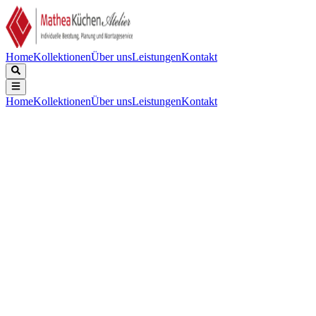
Home
Kollektionen
Über uns
Leistungen
Kontakt
Home
Kollektionen
Über uns
Leistungen
Kontakt
Beschreibung
Technische Daten
Downloads
Keine Beschreibung verfügbar.
Gerätebreite (mm)
:
576
Kochzonen
:
4
Flexible Zonen
:
Ja