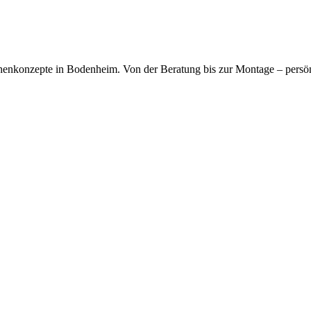
kfragen dauerhaft gespeichert werden. Die
Datenschutzerklärung
habe
chenkonzepte in Bodenheim. Von der Beratung bis zur Montage – persö