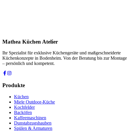
Produkt
Ihre Nachricht *
Ich stimme zu, dass meine Angaben zur Kontaktaufnahme und für
Rückfragen dauerhaft gespeichert werden. Die
Datenschutzerklärung
habe ich gelesen.
Mathea Küchen Atelier
Anfrage absenden
Ihr Spezialist für exklusive Küchengeräte und maßgeschneiderte
Küchenkonzepte in Bodenheim. Von der Beratung bis zur Montage
– persönlich und kompetent.
Produkte
Küchen
Miele Outdoor-Küche
Kochfelder
Backöfen
Kaffeemaschinen
Dunstabzugshauben
Spülen & Armaturen