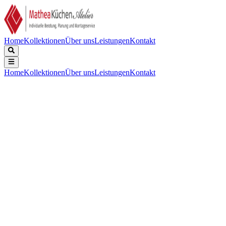
Home
Kollektionen
Über uns
Leistungen
Kontakt
Home
Kollektionen
Über uns
Leistungen
Kontakt
Beschreibung
Technische Daten
Downloads
Keine Beschreibung verfügbar.
Gerätebreite (mm)
:
576
Kochzonen
:
4