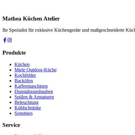
Ihre Nachricht *
Ich stimme zu, dass meine Angaben zur Kontaktaufnahme und für Rüc
Mathea Küchen Atelier
Anfrage absenden
Ihr Spezialist für exklusive Küchengeräte und maßgeschneiderte Kü
Produkte
Küchen
Miele Outdoor-Küche
Kochfelder
Backöfen
Kaffeemaschinen
Dunstabzugshauben
Spülen & Armaturen
Beleuchtung
Kühlschränke
Sonstiges
Service