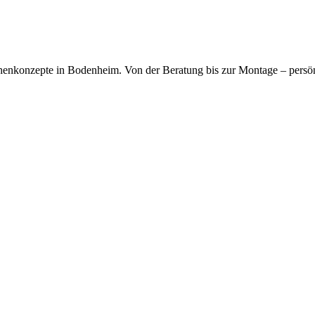
kfragen dauerhaft gespeichert werden. Die
Datenschutzerklärung
habe
chenkonzepte in Bodenheim. Von der Beratung bis zur Montage – persö