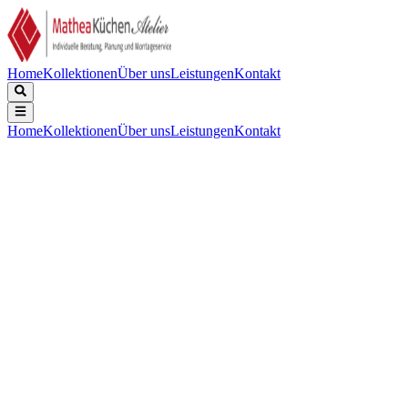
Home
Kollektionen
Über uns
Leistungen
Kontakt
Home
Kollektionen
Über uns
Leistungen
Kontakt
Beschreibung
Technische Daten
Downloads
Keine Beschreibung verfügbar.
Gerätebreite (mm)
:
900
Kochzonen
:
5
Flexible Zonen
:
Ja