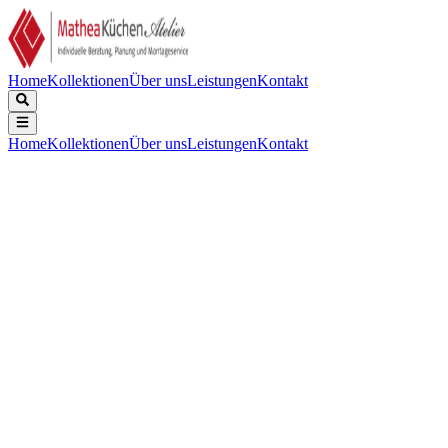
Home
Kollektionen
Über uns
Leistungen
Kontakt
Home
Kollektionen
Über uns
Leistungen
Kontakt
Beschreibung
Technische Daten
Downloads
Keine Beschreibung verfügbar.
EPREL Registrierungscode
:
724327
EAN-Nummer
:
7332543809950
Energieeffizienzklasse
:
D