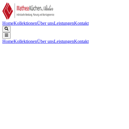
Home
Kollektionen
Über uns
Leistungen
Kontakt
Home
Kollektionen
Über uns
Leistungen
Kontakt
Beschreibung
Technische Daten
Downloads
Keine Beschreibung verfügbar.
EPREL Registrierungscode
:
1619257
EAN-Nummer
:
7333394028521
Energieeffizienzklasse
:
C