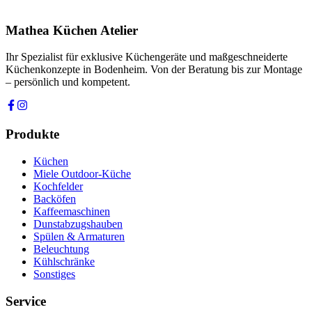
Rückfragen dauerhaft gespeichert werden. Die
Datenschutzerklärung
habe ich gelesen.
Mathea Küchen Atelier
Anfrage absenden
Ihr Spezialist für exklusive Küchengeräte und maßgeschneiderte
Küchenkonzepte in Bodenheim. Von der Beratung bis zur Montage
– persönlich und kompetent.
Produkte
Küchen
Miele Outdoor-Küche
Kochfelder
Backöfen
Kaffeemaschinen
Dunstabzugshauben
Spülen & Armaturen
Beleuchtung
Kühlschränke
Sonstiges
Service