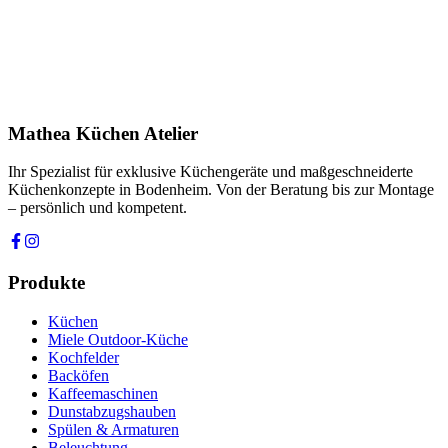
Produkt
Ihre Nachricht *
Ich stimme zu, dass meine Angaben zur Kontaktaufnahme und für
Rückfragen dauerhaft gespeichert werden. Die
Datenschutzerklärung
habe ich gelesen.
Mathea Küchen Atelier
Anfrage absenden
Ihr Spezialist für exklusive Küchengeräte und maßgeschneiderte
Küchenkonzepte in Bodenheim. Von der Beratung bis zur Montage
– persönlich und kompetent.
Produkte
Küchen
Miele Outdoor-Küche
Kochfelder
Backöfen
Kaffeemaschinen
Dunstabzugshauben
Spülen & Armaturen
Beleuchtung