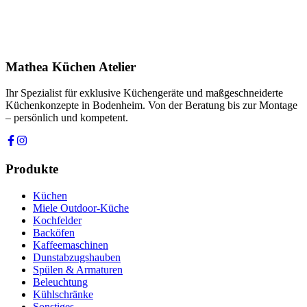
Ihre Nachricht *
Ich stimme zu, dass meine Angaben zur Kontaktaufnahme und für
Rückfragen dauerhaft gespeichert werden. Die
Datenschutzerklärung
habe ich gelesen.
Mathea Küchen Atelier
Anfrage absenden
Ihr Spezialist für exklusive Küchengeräte und maßgeschneiderte
Küchenkonzepte in Bodenheim. Von der Beratung bis zur Montage
– persönlich und kompetent.
Produkte
Küchen
Miele Outdoor-Küche
Kochfelder
Backöfen
Kaffeemaschinen
Dunstabzugshauben
Spülen & Armaturen
Beleuchtung
Kühlschränke
Sonstiges