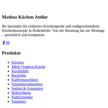
Ich stimme zu, dass meine Angaben zur Kontaktaufnahme und für
Rückfragen dauerhaft gespeichert werden. Die
Datenschutzerklärung
habe ich gelesen.
Mathea Küchen Atelier
Anfrage absenden
Ihr Spezialist für exklusive Küchengeräte und maßgeschneiderte
Küchenkonzepte in Bodenheim. Von der Beratung bis zur Montage
– persönlich und kompetent.
Produkte
Küchen
Miele Outdoor-Küche
Kochfelder
Backöfen
Kaffeemaschinen
Dunstabzugshauben
Spülen & Armaturen
Beleuchtung
Kühlschränke
Sonstiges