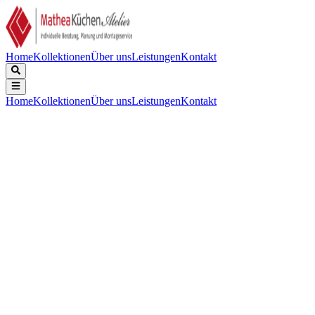
Home
Kollektionen
Über uns
Leistungen
Kontakt
Home
Kollektionen
Über uns
Leistungen
Kontakt
Beschreibung
Technische Daten
Downloads
Keine Beschreibung verfügbar.
EPREL Registrierungscode
:
2067896
EAN-Nummer
:
7333394073095