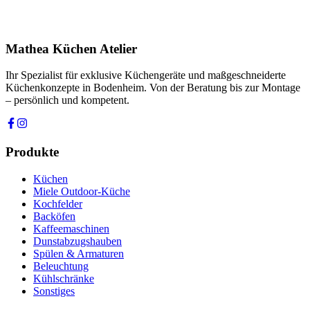
Ich stimme zu, dass meine Angaben zur Kontaktaufnahme und für
Rückfragen dauerhaft gespeichert werden. Die
Datenschutzerklärung
habe ich gelesen.
Mathea Küchen Atelier
Anfrage absenden
Ihr Spezialist für exklusive Küchengeräte und maßgeschneiderte
Küchenkonzepte in Bodenheim. Von der Beratung bis zur Montage
– persönlich und kompetent.
Produkte
Küchen
Miele Outdoor-Küche
Kochfelder
Backöfen
Kaffeemaschinen
Dunstabzugshauben
Spülen & Armaturen
Beleuchtung
Kühlschränke
Sonstiges