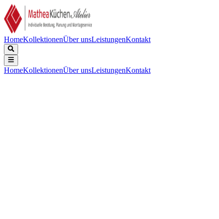
Home
Kollektionen
Über uns
Leistungen
Kontakt
Home
Kollektionen
Über uns
Leistungen
Kontakt
Beschreibung
Technische Daten
Downloads
Keine Beschreibung verfügbar.
EPREL Registrierungscode
:
2057817
EAN-Nummer
:
7333394079820