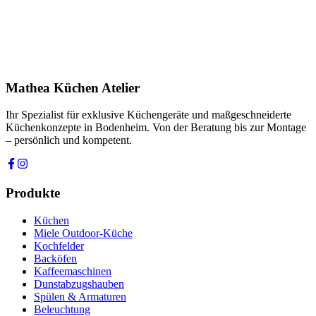
Produkt
Ihre Nachricht *
Ich stimme zu, dass meine Angaben zur Kontaktaufnahme und für
Rückfragen dauerhaft gespeichert werden. Die
Datenschutzerklärung
habe ich gelesen.
Mathea Küchen Atelier
Anfrage absenden
Ihr Spezialist für exklusive Küchengeräte und maßgeschneiderte
Küchenkonzepte in Bodenheim. Von der Beratung bis zur Montage
– persönlich und kompetent.
Produkte
Küchen
Miele Outdoor-Küche
Kochfelder
Backöfen
Kaffeemaschinen
Dunstabzugshauben
Spülen & Armaturen
Beleuchtung