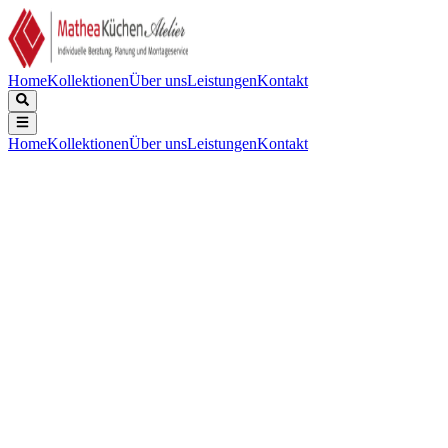
Home
Kollektionen
Über uns
Leistungen
Kontakt
Home
Kollektionen
Über uns
Leistungen
Kontakt
Beschreibung
Technische Daten
Downloads
Keine Beschreibung verfügbar.
Energieeffizienzklasse
:
B
Luftschallemission in re 1 pW
:
42