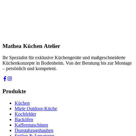
Telefon *
Produkt
Ihre Nachricht *
Ich stimme zu, dass meine Angaben zur Kontaktaufnahme und für
Rückfragen dauerhaft gespeichert werden. Die
Datenschutzerklärung
habe ich gelesen.
Mathea Küchen Atelier
Anfrage absenden
Ihr Spezialist für exklusive Küchengeräte und maßgeschneiderte
Küchenkonzepte in Bodenheim. Von der Beratung bis zur Montage
– persönlich und kompetent.
Produkte
Küchen
Miele Outdoor-Küche
Kochfelder
Backöfen
Kaffeemaschinen
Dunstabzugshauben
Spülen & Armaturen