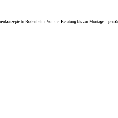
kfragen dauerhaft gespeichert werden. Die
Datenschutzerklärung
habe
chenkonzepte in Bodenheim. Von der Beratung bis zur Montage – persö