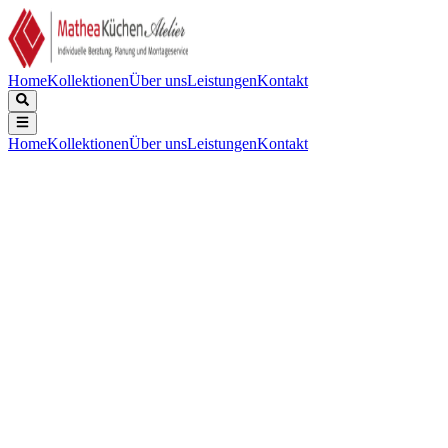
Home
Kollektionen
Über uns
Leistungen
Kontakt
Home
Kollektionen
Über uns
Leistungen
Kontakt
Beschreibung
Technische Daten
Downloads
Keine Beschreibung verfügbar.
Technologie
:
NoFrost-Technik im Gefrierraum
Energieklasse
:
C
Gerätemaße H/B/T (mm)
:
2020/595/664