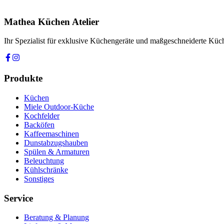
Ich stimme zu, dass meine Angaben zur Kontaktaufnahme und für Rüc
Mathea Küchen Atelier
Anfrage absenden
Ihr Spezialist für exklusive Küchengeräte und maßgeschneiderte Kü
Produkte
Küchen
Miele Outdoor-Küche
Kochfelder
Backöfen
Kaffeemaschinen
Dunstabzugshauben
Spülen & Armaturen
Beleuchtung
Kühlschränke
Sonstiges
Service
Beratung & Planung