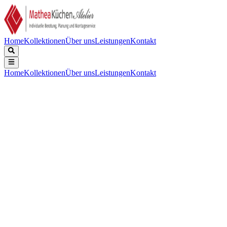
Home
Kollektionen
Über uns
Leistungen
Kontakt
Home
Kollektionen
Über uns
Leistungen
Kontakt
Beschreibung
Technische Daten
Downloads
Keine Beschreibung verfügbar.
Reinigung
:
Aqua-Reinigungsfunktion
Nettovolumen Backraum (L)
:
72