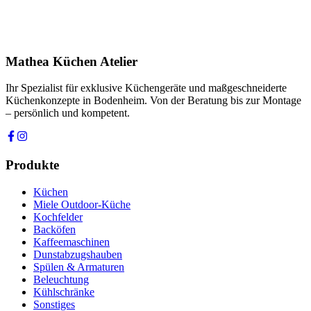
Ihre Nachricht *
Ich stimme zu, dass meine Angaben zur Kontaktaufnahme und für
Rückfragen dauerhaft gespeichert werden. Die
Datenschutzerklärung
habe ich gelesen.
Mathea Küchen Atelier
Anfrage absenden
Ihr Spezialist für exklusive Küchengeräte und maßgeschneiderte
Küchenkonzepte in Bodenheim. Von der Beratung bis zur Montage
– persönlich und kompetent.
Produkte
Küchen
Miele Outdoor-Küche
Kochfelder
Backöfen
Kaffeemaschinen
Dunstabzugshauben
Spülen & Armaturen
Beleuchtung
Kühlschränke
Sonstiges