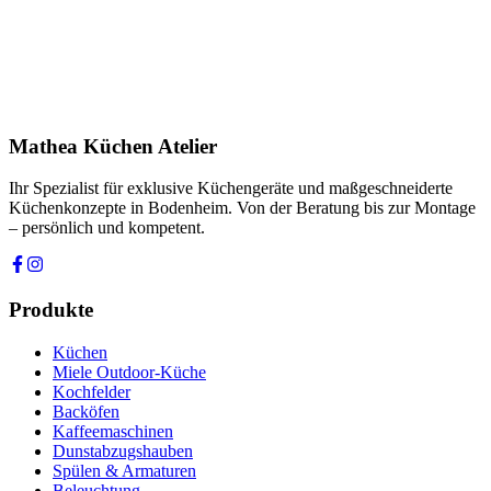
Produkt
Ihre Nachricht *
Ich stimme zu, dass meine Angaben zur Kontaktaufnahme und für
Rückfragen dauerhaft gespeichert werden. Die
Datenschutzerklärung
habe ich gelesen.
Mathea Küchen Atelier
Anfrage absenden
Ihr Spezialist für exklusive Küchengeräte und maßgeschneiderte
Küchenkonzepte in Bodenheim. Von der Beratung bis zur Montage
– persönlich und kompetent.
Produkte
Küchen
Miele Outdoor-Küche
Kochfelder
Backöfen
Kaffeemaschinen
Dunstabzugshauben
Spülen & Armaturen
Beleuchtung