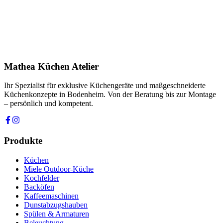
Produkt
Ihre Nachricht *
Ich stimme zu, dass meine Angaben zur Kontaktaufnahme und für
Rückfragen dauerhaft gespeichert werden. Die
Datenschutzerklärung
habe ich gelesen.
Mathea Küchen Atelier
Anfrage absenden
Ihr Spezialist für exklusive Küchengeräte und maßgeschneiderte
Küchenkonzepte in Bodenheim. Von der Beratung bis zur Montage
– persönlich und kompetent.
Produkte
Küchen
Miele Outdoor-Küche
Kochfelder
Backöfen
Kaffeemaschinen
Dunstabzugshauben
Spülen & Armaturen
Beleuchtung