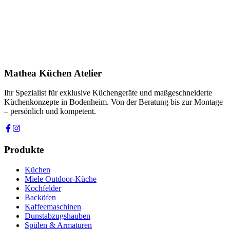
Produkt
Ihre Nachricht *
Ich stimme zu, dass meine Angaben zur Kontaktaufnahme und für
Rückfragen dauerhaft gespeichert werden. Die
Datenschutzerklärung
habe ich gelesen.
Mathea Küchen Atelier
Anfrage absenden
Ihr Spezialist für exklusive Küchengeräte und maßgeschneiderte
Küchenkonzepte in Bodenheim. Von der Beratung bis zur Montage
– persönlich und kompetent.
Produkte
Küchen
Miele Outdoor-Küche
Kochfelder
Backöfen
Kaffeemaschinen
Dunstabzugshauben
Spülen & Armaturen