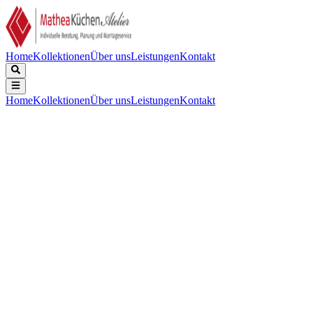
Home
Kollektionen
Über uns
Leistungen
Kontakt
Home
Kollektionen
Über uns
Leistungen
Kontakt
Beschreibung
Technische Daten
Downloads
Keine Beschreibung verfügbar.
Gerätebreite (mm)
:
576
Kochzonen
:
4