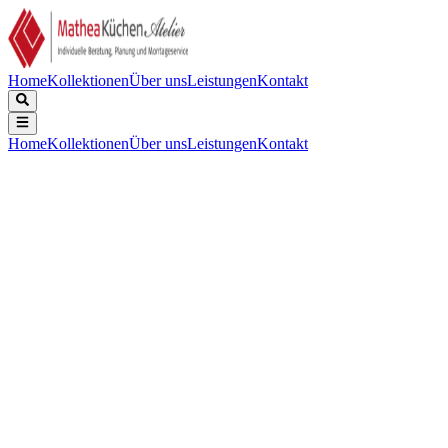
Home
Kollektionen
Über uns
Leistungen
Kontakt
Home
Kollektionen
Über uns
Leistungen
Kontakt
Beschreibung
Technische Daten
Downloads
Keine Beschreibung verfügbar.
Gerätebreite (mm)
:
810
Kochzonen
:
4