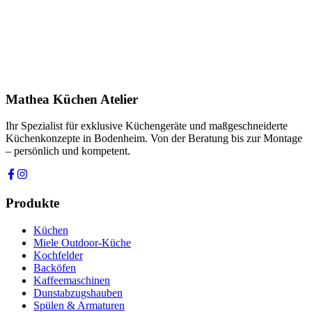
Produkt
Ihre Nachricht *
Ich stimme zu, dass meine Angaben zur Kontaktaufnahme und für
Rückfragen dauerhaft gespeichert werden. Die
Datenschutzerklärung
habe ich gelesen.
Mathea Küchen Atelier
Anfrage absenden
Ihr Spezialist für exklusive Küchengeräte und maßgeschneiderte
Küchenkonzepte in Bodenheim. Von der Beratung bis zur Montage
– persönlich und kompetent.
Produkte
Küchen
Miele Outdoor-Küche
Kochfelder
Backöfen
Kaffeemaschinen
Dunstabzugshauben
Spülen & Armaturen