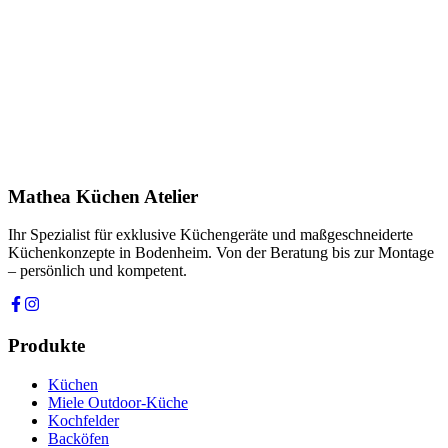
Name *
E-Mail *
Telefon *
Produkt
Ihre Nachricht *
Ich stimme zu, dass meine Angaben zur Kontaktaufnahme und für
Rückfragen dauerhaft gespeichert werden. Die
Datenschutzerklärung
habe ich gelesen.
Mathea Küchen Atelier
Anfrage absenden
Ihr Spezialist für exklusive Küchengeräte und maßgeschneiderte
Küchenkonzepte in Bodenheim. Von der Beratung bis zur Montage
– persönlich und kompetent.
Produkte
Küchen
Miele Outdoor-Küche
Kochfelder
Backöfen