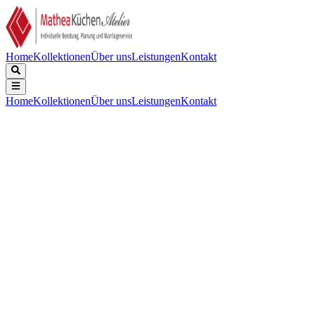
Home
Kollektionen
Über uns
Leistungen
Kontakt
Home
Kollektionen
Über uns
Leistungen
Kontakt
Beschreibung
Technische Daten
Downloads
Keine Beschreibung verfügbar.
Installation
:
Flachschirmhaube
Gerätebreite (cm)
:
60