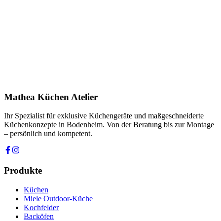
Name *
E-Mail *
Telefon *
Produkt
Ihre Nachricht *
Ich stimme zu, dass meine Angaben zur Kontaktaufnahme und für
Rückfragen dauerhaft gespeichert werden. Die
Datenschutzerklärung
habe ich gelesen.
Mathea Küchen Atelier
Anfrage absenden
Ihr Spezialist für exklusive Küchengeräte und maßgeschneiderte
Küchenkonzepte in Bodenheim. Von der Beratung bis zur Montage
– persönlich und kompetent.
Produkte
Küchen
Miele Outdoor-Küche
Kochfelder
Backöfen