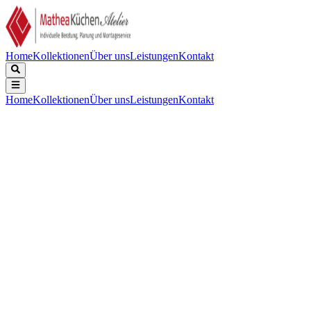
Home
Kollektionen
Über uns
Leistungen
Kontakt
Home
Kollektionen
Über uns
Leistungen
Kontakt
Beschreibung
Technische Daten
Downloads
Keine Beschreibung verfügbar.
Installation
:
Flachschirmhaube
Gerätebreite (cm)
:
90