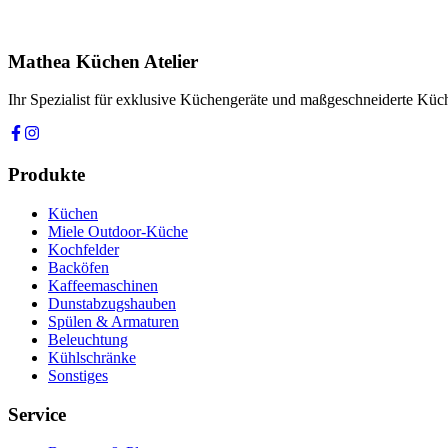
Ihre Nachricht *
Ich stimme zu, dass meine Angaben zur Kontaktaufnahme und für Rüc
Mathea Küchen Atelier
Anfrage absenden
Ihr Spezialist für exklusive Küchengeräte und maßgeschneiderte Kü
Produkte
Küchen
Miele Outdoor-Küche
Kochfelder
Backöfen
Kaffeemaschinen
Dunstabzugshauben
Spülen & Armaturen
Beleuchtung
Kühlschränke
Sonstiges
Service