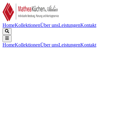
Home
Kollektionen
Über uns
Leistungen
Kontakt
Home
Kollektionen
Über uns
Leistungen
Kontakt
Beschreibung
Technische Daten
Downloads
Keine Beschreibung verfügbar.
Installation
:
Deckenlüfter
Gerätebreite (cm)
:
120
Maximaler Luftstrom (m³/h)
:
730.0