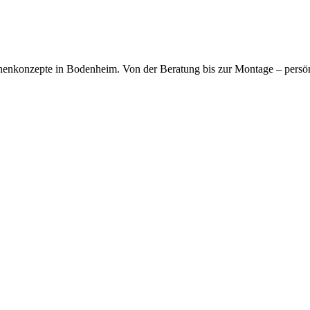
kfragen dauerhaft gespeichert werden. Die
Datenschutzerklärung
habe
chenkonzepte in Bodenheim. Von der Beratung bis zur Montage – persö