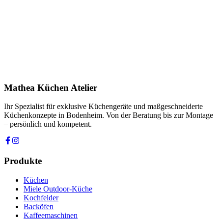
E-Mail *
Telefon *
Produkt
Ihre Nachricht *
Ich stimme zu, dass meine Angaben zur Kontaktaufnahme und für
Rückfragen dauerhaft gespeichert werden. Die
Datenschutzerklärung
habe ich gelesen.
Mathea Küchen Atelier
Anfrage absenden
Ihr Spezialist für exklusive Küchengeräte und maßgeschneiderte
Küchenkonzepte in Bodenheim. Von der Beratung bis zur Montage
– persönlich und kompetent.
Produkte
Küchen
Miele Outdoor-Küche
Kochfelder
Backöfen
Kaffeemaschinen