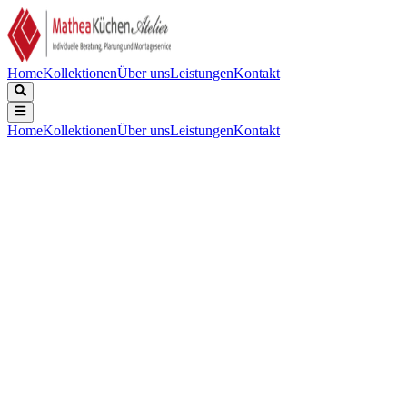
Home
Kollektionen
Über uns
Leistungen
Kontakt
Home
Kollektionen
Über uns
Leistungen
Kontakt
Beschreibung
Technische Daten
Downloads
Keine Beschreibung verfügbar.
Installation
:
Deckenlüfter
Gerätebreite (cm)
:
90