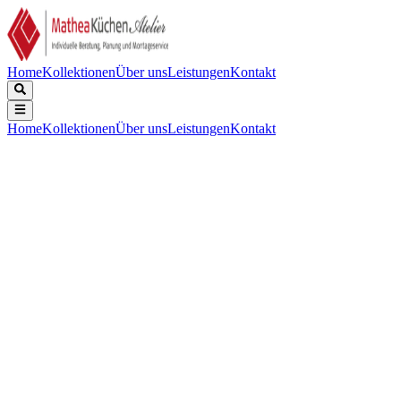
Home
Kollektionen
Über uns
Leistungen
Kontakt
Home
Kollektionen
Über uns
Leistungen
Kontakt
Beschreibung
Technische Daten
Downloads
Keine Beschreibung verfügbar.
Reinigung
:
Pyrolytische Selbstreinigung
Nettovolumen Backraum (L)
:
71