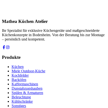
Ihre Nachricht *
Ich stimme zu, dass meine Angaben zur Kontaktaufnahme und für
Rückfragen dauerhaft gespeichert werden. Die
Datenschutzerklärung
habe ich gelesen.
Mathea Küchen Atelier
Anfrage absenden
Ihr Spezialist für exklusive Küchengeräte und maßgeschneiderte
Küchenkonzepte in Bodenheim. Von der Beratung bis zur Montage
– persönlich und kompetent.
Produkte
Küchen
Miele Outdoor-Küche
Kochfelder
Backöfen
Kaffeemaschinen
Dunstabzugshauben
Spülen & Armaturen
Beleuchtung
Kühlschränke
Sonstiges