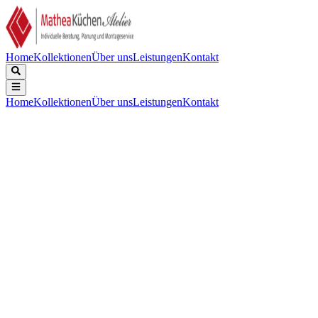
Home
Kollektionen
Über uns
Leistungen
Kontakt
Home
Kollektionen
Über uns
Leistungen
Kontakt
Beschreibung
Technische Daten
Downloads
Keine Beschreibung verfügbar.
Installation
:
Design-Wandhaube-kopffrei
Gerätebreite (cm)
:
90