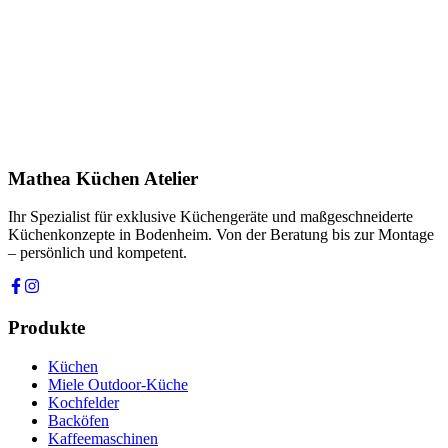
E-Mail *
Telefon *
Produkt
Ihre Nachricht *
Ich stimme zu, dass meine Angaben zur Kontaktaufnahme und für
Rückfragen dauerhaft gespeichert werden. Die
Datenschutzerklärung
habe ich gelesen.
Mathea Küchen Atelier
Anfrage absenden
Ihr Spezialist für exklusive Küchengeräte und maßgeschneiderte
Küchenkonzepte in Bodenheim. Von der Beratung bis zur Montage
– persönlich und kompetent.
Produkte
Küchen
Miele Outdoor-Küche
Kochfelder
Backöfen
Kaffeemaschinen