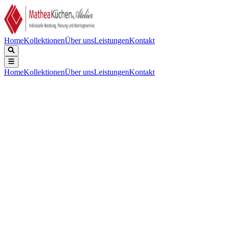
Home
Kollektionen
Über uns
Leistungen
Kontakt
Home
Kollektionen
Über uns
Leistungen
Kontakt
Beschreibung
Technische Daten
Downloads
Keine Beschreibung verfügbar.
Gerätebreite (mm)
:
770
Kochzonen
:
5
Flexible Zonen
:
Ja