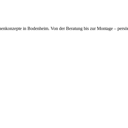
kfragen dauerhaft gespeichert werden. Die
Datenschutzerklärung
habe
chenkonzepte in Bodenheim. Von der Beratung bis zur Montage – persö