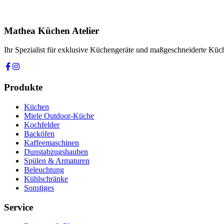
Ihre Nachricht *
Ich stimme zu, dass meine Angaben zur Kontaktaufnahme und für Rüc
Mathea Küchen Atelier
Anfrage absenden
Ihr Spezialist für exklusive Küchengeräte und maßgeschneiderte Kü
Produkte
Küchen
Miele Outdoor-Küche
Kochfelder
Backöfen
Kaffeemaschinen
Dunstabzugshauben
Spülen & Armaturen
Beleuchtung
Kühlschränke
Sonstiges
Service