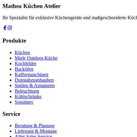
Ich stimme zu, dass meine Angaben zur Kontaktaufnahme und für Rüc
Mathea Küchen Atelier
Anfrage absenden
Ihr Spezialist für exklusive Küchengeräte und maßgeschneiderte Kü
Produkte
Küchen
Miele Outdoor-Küche
Kochfelder
Backöfen
Kaffeemaschinen
Dunstabzugshauben
Spülen & Armaturen
Beleuchtung
Kühlschränke
Sonstiges
Service
Beratung & Planung
Lieferung & Montage
After-Sales Service