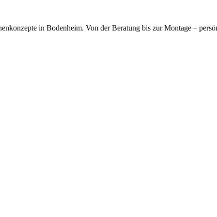
kfragen dauerhaft gespeichert werden. Die
Datenschutzerklärung
habe
chenkonzepte in Bodenheim. Von der Beratung bis zur Montage – persö