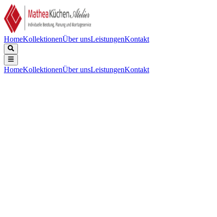
Home
Kollektionen
Über uns
Leistungen
Kontakt
Home
Kollektionen
Über uns
Leistungen
Kontakt
Beschreibung
Technische Daten
Downloads
Keine Beschreibung verfügbar.
Energieeffizienzklasse
:
B
Luftschallemission in re 1 pW
:
42
Maßgedecke
:
14