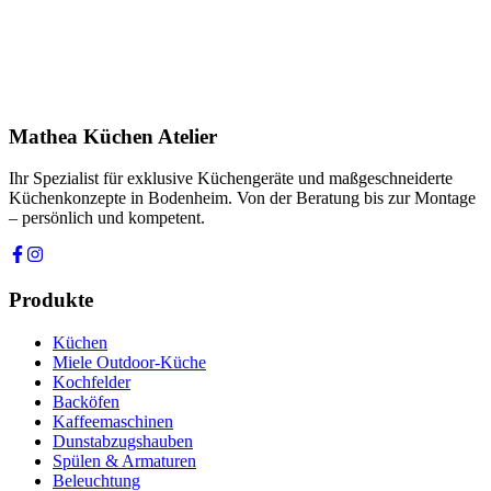
Produkt
Ihre Nachricht *
Ich stimme zu, dass meine Angaben zur Kontaktaufnahme und für
Rückfragen dauerhaft gespeichert werden. Die
Datenschutzerklärung
habe ich gelesen.
Mathea Küchen Atelier
Anfrage absenden
Ihr Spezialist für exklusive Küchengeräte und maßgeschneiderte
Küchenkonzepte in Bodenheim. Von der Beratung bis zur Montage
– persönlich und kompetent.
Produkte
Küchen
Miele Outdoor-Küche
Kochfelder
Backöfen
Kaffeemaschinen
Dunstabzugshauben
Spülen & Armaturen
Beleuchtung