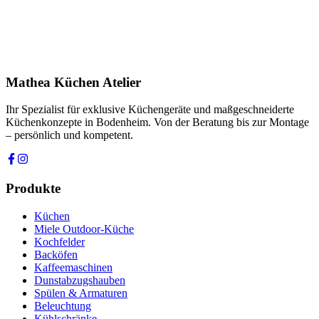
Ihre Nachricht *
Ich stimme zu, dass meine Angaben zur Kontaktaufnahme und für
Rückfragen dauerhaft gespeichert werden. Die
Datenschutzerklärung
habe ich gelesen.
Mathea Küchen Atelier
Anfrage absenden
Ihr Spezialist für exklusive Küchengeräte und maßgeschneiderte
Küchenkonzepte in Bodenheim. Von der Beratung bis zur Montage
– persönlich und kompetent.
Produkte
Küchen
Miele Outdoor-Küche
Kochfelder
Backöfen
Kaffeemaschinen
Dunstabzugshauben
Spülen & Armaturen
Beleuchtung
Kühlschränke