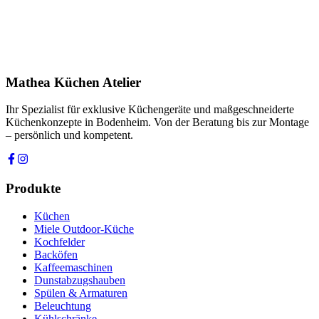
Ihre Nachricht *
Ich stimme zu, dass meine Angaben zur Kontaktaufnahme und für
Rückfragen dauerhaft gespeichert werden. Die
Datenschutzerklärung
habe ich gelesen.
Mathea Küchen Atelier
Anfrage absenden
Ihr Spezialist für exklusive Küchengeräte und maßgeschneiderte
Küchenkonzepte in Bodenheim. Von der Beratung bis zur Montage
– persönlich und kompetent.
Produkte
Küchen
Miele Outdoor-Küche
Kochfelder
Backöfen
Kaffeemaschinen
Dunstabzugshauben
Spülen & Armaturen
Beleuchtung
Kühlschränke