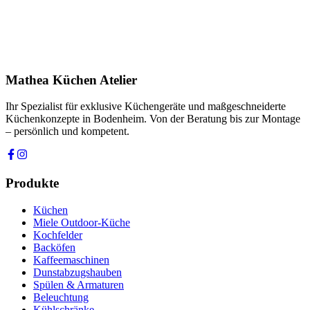
Ihre Nachricht *
Ich stimme zu, dass meine Angaben zur Kontaktaufnahme und für
Rückfragen dauerhaft gespeichert werden. Die
Datenschutzerklärung
habe ich gelesen.
Mathea Küchen Atelier
Anfrage absenden
Ihr Spezialist für exklusive Küchengeräte und maßgeschneiderte
Küchenkonzepte in Bodenheim. Von der Beratung bis zur Montage
– persönlich und kompetent.
Produkte
Küchen
Miele Outdoor-Küche
Kochfelder
Backöfen
Kaffeemaschinen
Dunstabzugshauben
Spülen & Armaturen
Beleuchtung
Kühlschränke