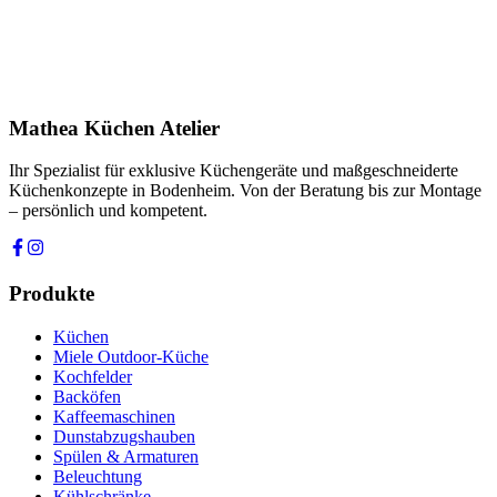
Ihre Nachricht *
Ich stimme zu, dass meine Angaben zur Kontaktaufnahme und für
Rückfragen dauerhaft gespeichert werden. Die
Datenschutzerklärung
habe ich gelesen.
Mathea Küchen Atelier
Anfrage absenden
Ihr Spezialist für exklusive Küchengeräte und maßgeschneiderte
Küchenkonzepte in Bodenheim. Von der Beratung bis zur Montage
– persönlich und kompetent.
Produkte
Küchen
Miele Outdoor-Küche
Kochfelder
Backöfen
Kaffeemaschinen
Dunstabzugshauben
Spülen & Armaturen
Beleuchtung
Kühlschränke