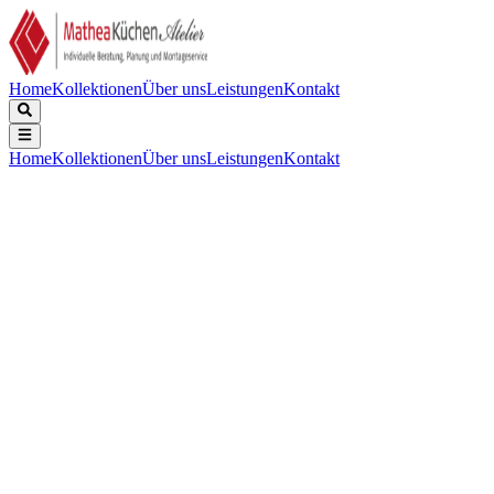
Home
Kollektionen
Über uns
Leistungen
Kontakt
Home
Kollektionen
Über uns
Leistungen
Kontakt
Beschreibung
Technische Daten
Downloads
Keine Beschreibung verfügbar.
Energieeffizienzklasse
:
A
Luftschallemission in re 1 pW
:
40