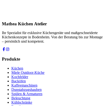
Ihre Nachricht *
Ich stimme zu, dass meine Angaben zur Kontaktaufnahme und für
Rückfragen dauerhaft gespeichert werden. Die
Datenschutzerklärung
habe ich gelesen.
Mathea Küchen Atelier
Anfrage absenden
Ihr Spezialist für exklusive Küchengeräte und maßgeschneiderte
Küchenkonzepte in Bodenheim. Von der Beratung bis zur Montage
– persönlich und kompetent.
Produkte
Küchen
Miele Outdoor-Küche
Kochfelder
Backöfen
Kaffeemaschinen
Dunstabzugshauben
Spülen & Armaturen
Beleuchtung
Kühlschränke