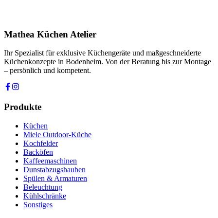
Ich stimme zu, dass meine Angaben zur Kontaktaufnahme und für
Rückfragen dauerhaft gespeichert werden. Die
Datenschutzerklärung
habe ich gelesen.
Mathea Küchen Atelier
Anfrage absenden
Ihr Spezialist für exklusive Küchengeräte und maßgeschneiderte
Küchenkonzepte in Bodenheim. Von der Beratung bis zur Montage
– persönlich und kompetent.
Produkte
Küchen
Miele Outdoor-Küche
Kochfelder
Backöfen
Kaffeemaschinen
Dunstabzugshauben
Spülen & Armaturen
Beleuchtung
Kühlschränke
Sonstiges