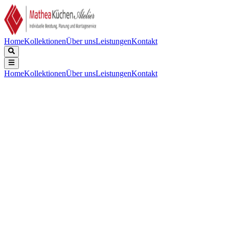
Home
Kollektionen
Über uns
Leistungen
Kontakt
Home
Kollektionen
Über uns
Leistungen
Kontakt
Beschreibung
Technische Daten
Downloads
Keine Beschreibung verfügbar.
EPREL Registrierungscode
:
2020676
EAN-Nummer
:
7333394069869