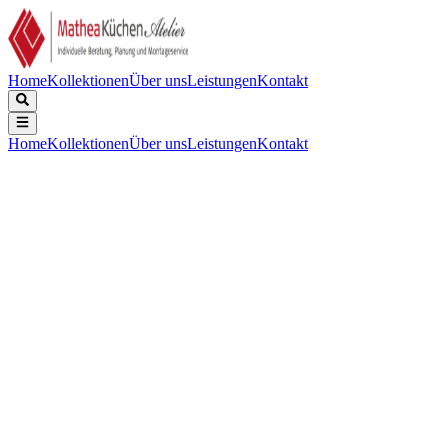
Home
Kollektionen
Über uns
Leistungen
Kontakt
Home
Kollektionen
Über uns
Leistungen
Kontakt
Beschreibung
Technische Daten
Downloads
Keine Beschreibung verfügbar.
Energieeffizienzklasse
:
C
Luftschallemission in re 1 pW
:
42