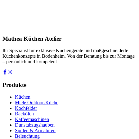
Produkt
Ihre Nachricht *
Ich stimme zu, dass meine Angaben zur Kontaktaufnahme und für
Rückfragen dauerhaft gespeichert werden. Die
Datenschutzerklärung
habe ich gelesen.
Mathea Küchen Atelier
Anfrage absenden
Ihr Spezialist für exklusive Küchengeräte und maßgeschneiderte
Küchenkonzepte in Bodenheim. Von der Beratung bis zur Montage
– persönlich und kompetent.
Produkte
Küchen
Miele Outdoor-Küche
Kochfelder
Backöfen
Kaffeemaschinen
Dunstabzugshauben
Spülen & Armaturen
Beleuchtung