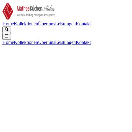
Home
Kollektionen
Über uns
Leistungen
Kontakt
Home
Kollektionen
Über uns
Leistungen
Kontakt
Beschreibung
Technische Daten
Downloads
Keine Beschreibung verfügbar.
Energieeffizienzklasse
:
A
Luftschallemission in re 1 pW
:
40