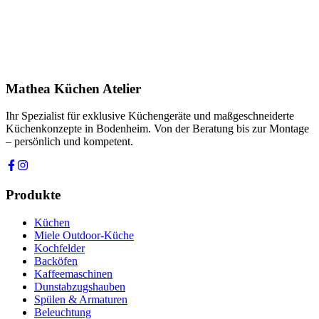
Produkt
Ihre Nachricht *
Ich stimme zu, dass meine Angaben zur Kontaktaufnahme und für
Rückfragen dauerhaft gespeichert werden. Die
Datenschutzerklärung
habe ich gelesen.
Mathea Küchen Atelier
Anfrage absenden
Ihr Spezialist für exklusive Küchengeräte und maßgeschneiderte
Küchenkonzepte in Bodenheim. Von der Beratung bis zur Montage
– persönlich und kompetent.
Produkte
Küchen
Miele Outdoor-Küche
Kochfelder
Backöfen
Kaffeemaschinen
Dunstabzugshauben
Spülen & Armaturen
Beleuchtung