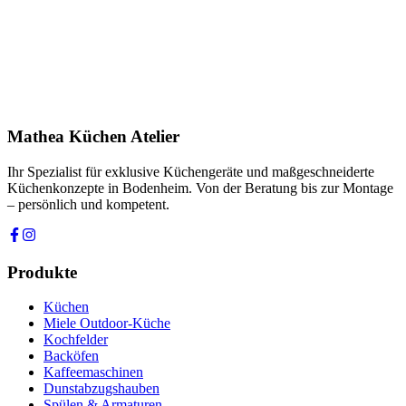
Telefon *
Produkt
Ihre Nachricht *
Ich stimme zu, dass meine Angaben zur Kontaktaufnahme und für
Rückfragen dauerhaft gespeichert werden. Die
Datenschutzerklärung
habe ich gelesen.
Mathea Küchen Atelier
Anfrage absenden
Ihr Spezialist für exklusive Küchengeräte und maßgeschneiderte
Küchenkonzepte in Bodenheim. Von der Beratung bis zur Montage
– persönlich und kompetent.
Produkte
Küchen
Miele Outdoor-Küche
Kochfelder
Backöfen
Kaffeemaschinen
Dunstabzugshauben
Spülen & Armaturen