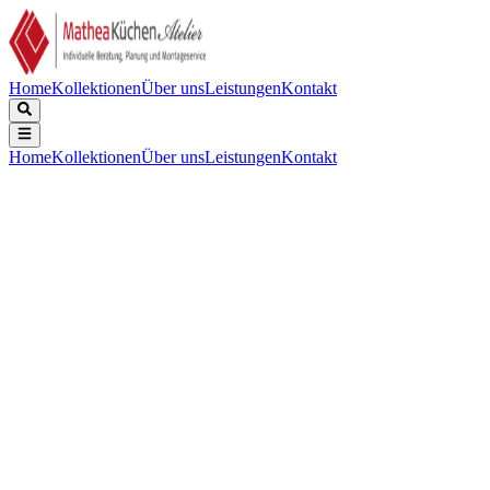
Home
Kollektionen
Über uns
Leistungen
Kontakt
Home
Kollektionen
Über uns
Leistungen
Kontakt
€ 74 UVP inkl. MwSt
Beschreibung
Technische Daten
Downloads
Keine Beschreibung verfügbar.
Produktgewicht (kg)
:
0.38 Kilogramm
Finish
:
Nicht zutreffend
Farbe
:
Schwarz