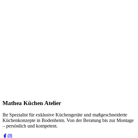
Anfrage stellen
In Showroom ansehen
Name *
E-Mail *
Telefon *
Produkt
Ihre Nachricht *
Ich stimme zu, dass meine Angaben zur Kontaktaufnahme und für
Rückfragen dauerhaft gespeichert werden. Die
Datenschutzerklärung
habe ich gelesen.
Mathea Küchen Atelier
Anfrage absenden
Ihr Spezialist für exklusive Küchengeräte und maßgeschneiderte
Küchenkonzepte in Bodenheim. Von der Beratung bis zur Montage
– persönlich und kompetent.