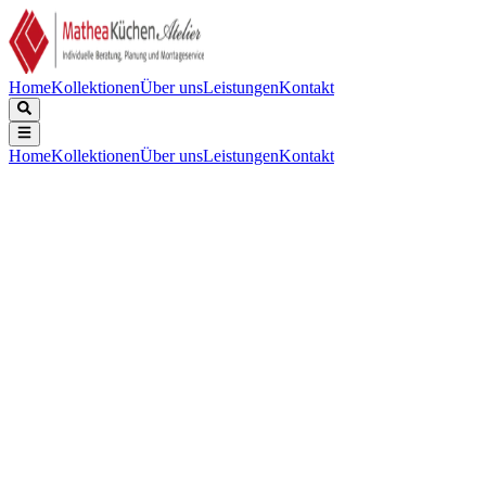
Home
Kollektionen
Über uns
Leistungen
Kontakt
Home
Kollektionen
Über uns
Leistungen
Kontakt
Beschreibung
Technische Daten
Downloads
Schweizer Perfektion für zuhause. Seit 1913.
Keine technischen Daten verfügbar.
Keine Downloads verfügbar.