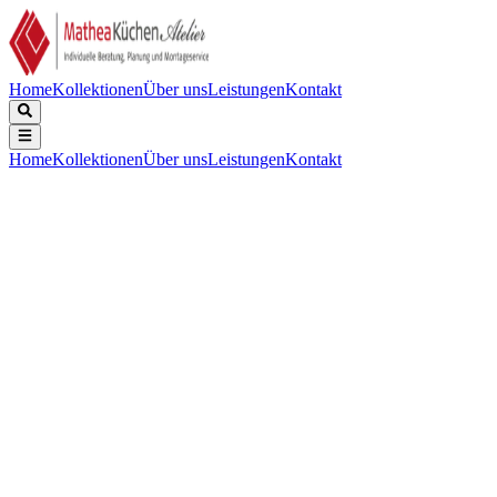
Home
Kollektionen
Über uns
Leistungen
Kontakt
Home
Kollektionen
Über uns
Leistungen
Kontakt
Beschreibung
Technische Daten
Downloads
Keine Beschreibung verfügbar.
Zubehör für
:
Dunstabzugshaube