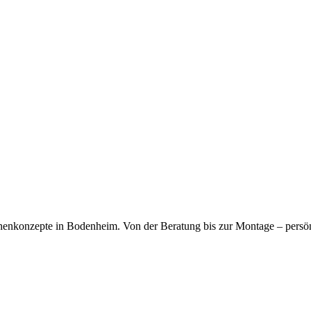
kfragen dauerhaft gespeichert werden. Die
Datenschutzerklärung
habe
chenkonzepte in Bodenheim. Von der Beratung bis zur Montage – persö