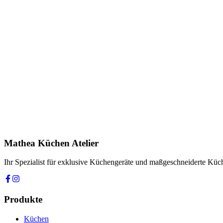
Anfrage stellen
In Showroom ansehen
Name *
E-Mail *
Telefon *
Produkt
Ihre Nachricht *
Ich stimme zu, dass meine Angaben zur Kontaktaufnahme und für Rüc
Mathea Küchen Atelier
Anfrage absenden
Ihr Spezialist für exklusive Küchengeräte und maßgeschneiderte Kü
Produkte
Küchen