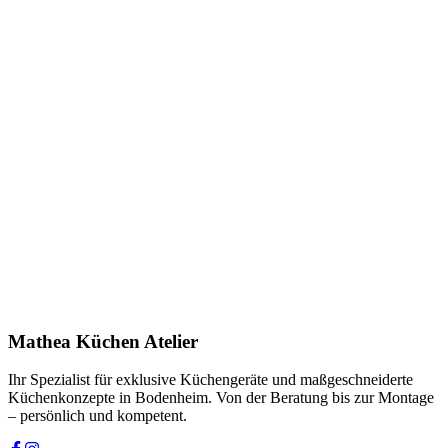
Anfrage stellen
In Showroom ansehen
Name *
E-Mail *
Telefon *
Produkt
Ihre Nachricht *
Ich stimme zu, dass meine Angaben zur Kontaktaufnahme und für
Rückfragen dauerhaft gespeichert werden. Die
Datenschutzerklärung
habe ich gelesen.
Mathea Küchen Atelier
Anfrage absenden
Ihr Spezialist für exklusive Küchengeräte und maßgeschneiderte
Küchenkonzepte in Bodenheim. Von der Beratung bis zur Montage
– persönlich und kompetent.