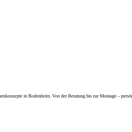
kfragen dauerhaft gespeichert werden. Die
Datenschutzerklärung
habe
chenkonzepte in Bodenheim. Von der Beratung bis zur Montage – persö