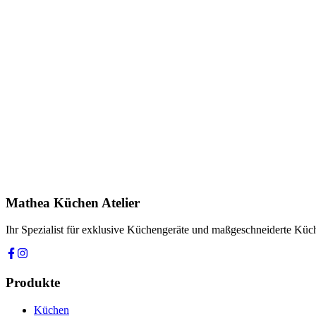
Anfrage stellen
In Showroom ansehen
Name *
E-Mail *
Telefon *
Produkt
Ihre Nachricht *
Ich stimme zu, dass meine Angaben zur Kontaktaufnahme und für Rüc
Mathea Küchen Atelier
Anfrage absenden
Ihr Spezialist für exklusive Küchengeräte und maßgeschneiderte Kü
Produkte
Küchen